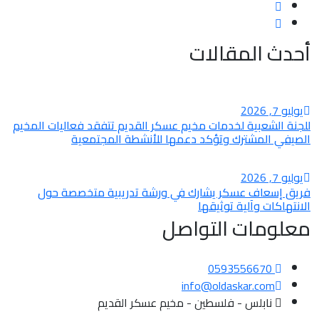
أحدث المقالات
يوليو
7
, 2026
للجنة الشعبية لخدمات مخيم عسكر القديم تتفقد فعاليات المخيم
الصيفي المشترك وتؤكد دعمها للأنشطة المجتمعية
يوليو
7
, 2026
فريق إسعاف عسكر يشارك في ورشة تدريبية متخصصة حول
الانتهاكات وآلية توثيقها
معلومات التواصل
0593556670
info@oldaskar.com
نابلس - فلسطين - مخيم عسكر القديم